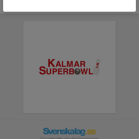
För
smarta
idrottsföreningar