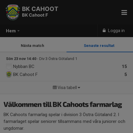
BK CAHOOT
BK Cahoot F
Logga in
Hem
Nästa match
Senaste resultat
Sön 23 nov 14:40
- Div 3 Östra Götaland 1
Nybban BC
15
BK Cahoot F
5
Visa tabell
Välkommen till BK Cahoots farmarlag
BK Cahoots farmarlag spelar i division 3 Östra Götaland 2. I
farmarlaget spelar seniorer tillsammans med våra juniorer och
ungdomar.