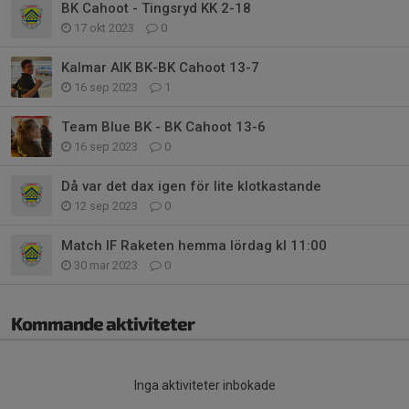
BK Cahoot - Tingsryd KK 2-18
17 okt 2023
0
Kalmar AIK BK-BK Cahoot 13-7
16 sep 2023
1
Team Blue BK - BK Cahoot 13-6
16 sep 2023
0
Då var det dax igen för lite klotkastande
12 sep 2023
0
Match IF Raketen hemma lördag kl 11:00
30 mar 2023
0
Kommande aktiviteter
Inga aktiviteter inbokade