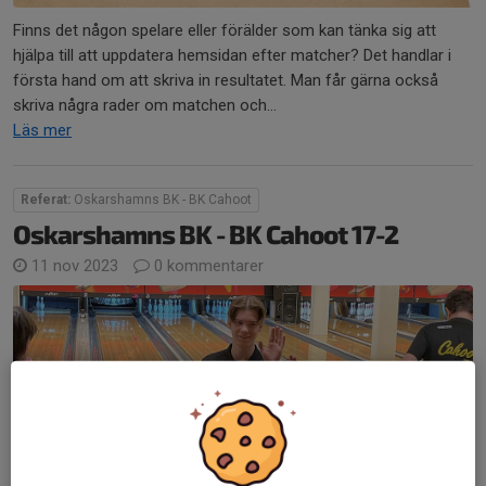
Finns det någon spelare eller förälder som kan tänka sig att
hjälpa till att uppdatera hemsidan efter matcher? Det handlar i
första hand om att skriva in resultatet. Man får gärna också
skriva några rader om matchen och...
Läs mer
Referat:
Oskarshamns BK - BK Cahoot
Oskarshamns BK - BK Cahoot 17-2
11 nov 2023
0 kommentarer