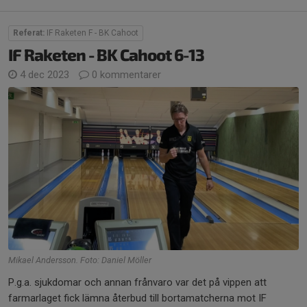
Referat:
IF Raketen F - BK Cahoot
IF Raketen - BK Cahoot 6-13
4 dec 2023
0 kommentarer
Mikael Andersson. Foto: Daniel Möller
P.g.a. sjukdomar och annan frånvaro var det på vippen att
farmarlaget fick lämna återbud till bortamatcherna mot IF