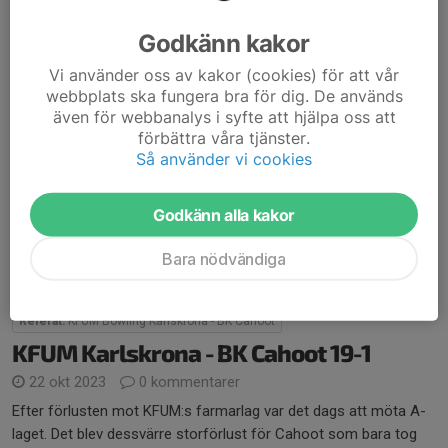
Godkänn kakor
Elliot Möller och Oscar Magnusson plockade 1 poäng och blockade 1 poäng.
Vi använder oss av kakor (cookies) för att vår
Foto: Daniel Möller
webbplats ska fungera bra för dig. De används
även för webbanalys i syfte att hjälpa oss att
Det blev ytterligare en storförlust för farmarlaget i mötet mot
förbättra våra tjänster.
serie-trean Oskarshamn.
Så använder vi cookies
Oskarshamn inledde med 5-0. I andra serien lyckades banparet
Johnny Aldorsson och Kevin Jakupovic ta en poäng. Elliot Möller
Godkänn alla kakor
och...
Läs mer
Bara nödvändiga
Referat:
KFUM Bowling Karlskrona - BK Cahoot
KFUM Karlskrona - BK Cahoot 19-1
22 okt 2023
0 kommentarer
Efter förlusten mot KFUM:s farmarlag var det dags att möta A-
laget. Det blev dessvärre storförlust för Cahoot som bara tog