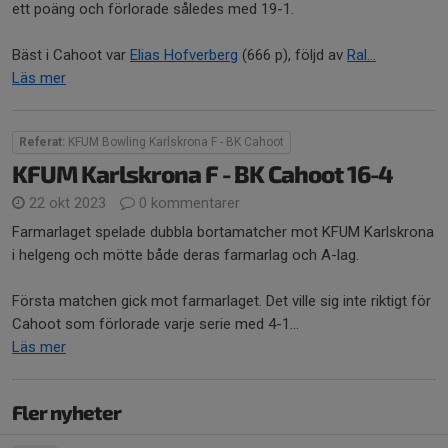
ett poäng och förlorade således med 19-1.
Bäst i Cahoot var
Elias Hofverberg
(666 p), följd av
Ral...
Läs mer
Referat:
KFUM Bowling Karlskrona F - BK Cahoot
KFUM Karlskrona F - BK Cahoot 16-4
22 okt 2023
0 kommentarer
Farmarlaget spelade dubbla bortamatcher mot KFUM Karlskrona
i helgeng och mötte både deras farmarlag och A-lag.
Första matchen gick mot farmarlaget. Det ville sig inte riktigt för
Cahoot som förlorade varje serie med 4-1...
Läs mer
Fler nyheter