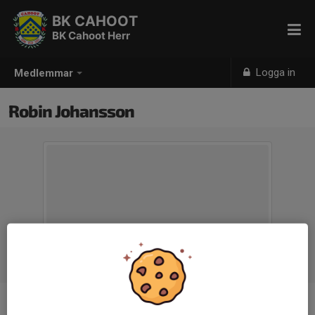
BK CAHOOT
BK Cahoot Herr
Logga in
Medlemmar
Robin Johansson
Ålder
37 år