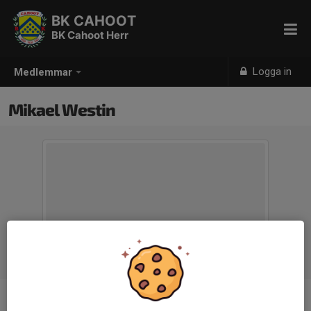
BK CAHOOT
BK Cahoot Herr
Logga in
Medlemmar
Mikael Westin
Ålder
52 år