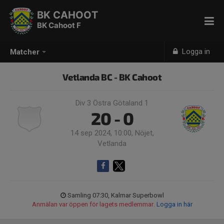
BK CAHOOT
BK Cahoot F
Logga in
Matcher
Vetlanda BC - BK Cahoot
Div 3 Östra Götaland 1
20 - 0
14 sep 2024, 10:00, Nöjet,
Vetlanda
Samling 07:30, Kalmar Superbowl
Anmälan var öppen för lagets medlemmar.
Logga in här