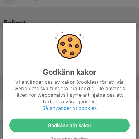
Referat
Inget referat skrivet
Godkänn kakor
Vi använder oss av kakor (cookies) för att vår
webbplats ska fungera bra för dig. De används
Tabell
(från everysport)
även för webbanalys i syfte att hjälpa oss att
förbättra våra tjänster.
Så använder vi cookies
Div 3 Östra Götaland 1 -
24/25
M
+/-
P
Godkänn alla kakor
1. Vetlanda BC
22
209
38
Bara nödvändiga