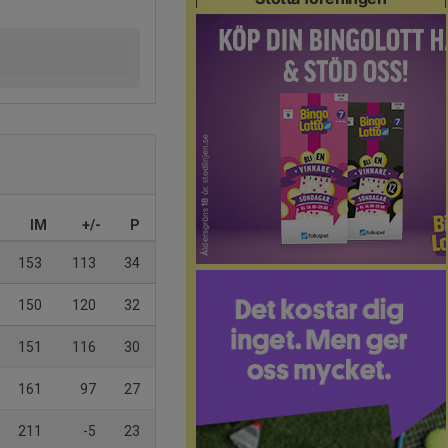
IM
+/-
P
153
113
34
150
120
32
151
116
30
161
97
27
211
-5
23