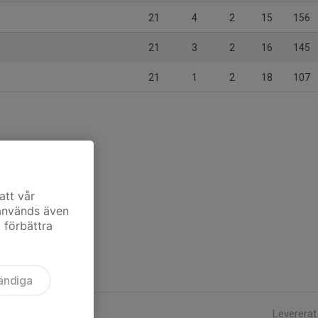
21
4
2
15
156
21
3
2
16
145
21
1
2
18
107
att vår
 används även
t förbättra
ändiga
Levererat