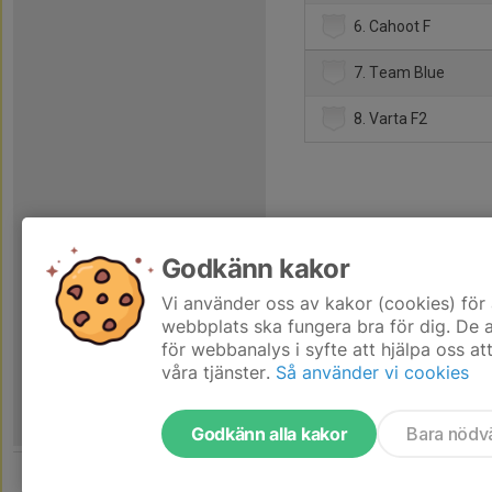
6. Cahoot F
7. Team Blue
8. Varta F2
Godkänn kakor
Vi använder oss av kakor (cookies) för 
webbplats ska fungera bra för dig. De
för webbanalys i syfte att hjälpa oss at
våra tjänster.
Så använder vi cookies
Godkänn alla kakor
Bara nödv
Tjäna pengar till laget