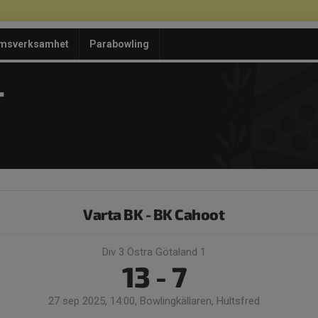
msverksamhet
Parabowling
T
Varta BK - BK Cahoot
Div 3 Östra Götaland 1
13 - 7
27 sep 2025, 14:00, Bowlingkällaren, Hultsfred