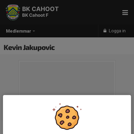
BK CAHOOT
BK Cahoot F
Logga in
Medlemmar
Kevin Jakupovic
Ålder
15 år