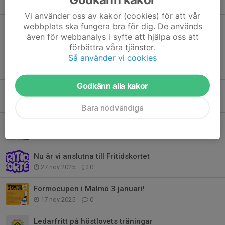
7 apr, 15:39
0
Vi använder oss av kakor (cookies) för att vår
webbplats ska fungera bra för dig. De används
Inga ledare på kvällens träningar
även för webbanalys i syfte att hjälpa oss att
2 apr, 11:45
0
förbättra våra tjänster.
Så använder vi cookies
MOTIVE AIK Junior/Ladies/Gents 2026
9 feb, 14:00
0
Godkänn alla kakor
Inbjudan från RF SISU till föräldrarutbildning
19 dec 2025
0
Bara nödvändiga
Jul och nyår
16 dec 2025
0
Nu är vi anslutna till Fritidskortet
27 nov 2025
0
Formocupen i Malmö 3 januari!
17 nov 2025
0
Ledarfritt på höstlovets träningar