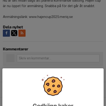
Nu är det redan dags att planera kommande säsong. Hajen cup
är nu öppet för anmälning. Snabba på för det går åt snabbt.
Anmälningslänk: www.hajencup2025.meriq.se
Dela nyhet
Kommentarer
Tidigare nyheter
Anmälan till Junior-SM öppen
20 maj, 21:16
0
Ledarfri träning även ikväll
Godkänn kakor