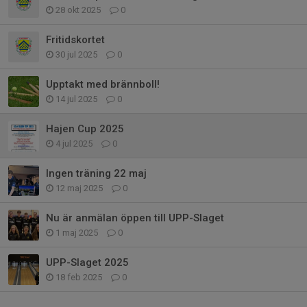
28 okt 2025
0
Fritidskortet
30 jul 2025
0
Upptakt med brännboll!
14 jul 2025
0
Hajen Cup 2025
4 jul 2025
0
Ingen träning 22 maj
12 maj 2025
0
Nu är anmälan öppen till UPP-Slaget
1 maj 2025
0
UPP-Slaget 2025
18 feb 2025
0