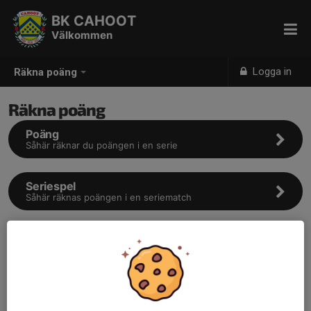
BK CAHOOT
Välkommen
Logga in
Räkna poäng
Räkna poäng
Poäng
Såhär räknar du poängen i en serie
Seriespel
Såhär räknas poängen i en seriematch