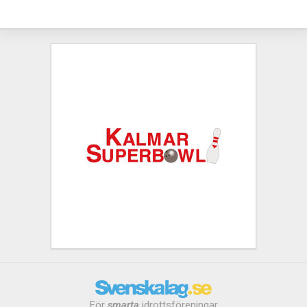
För
smarta
idrottsföreningar