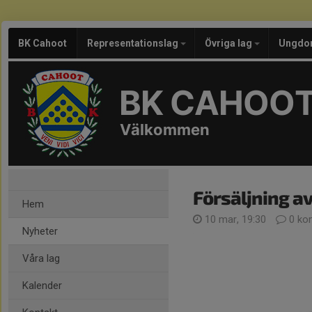
BK Cahoot
Representationslag
Övriga lag
Ungdo
BK CAHOO
Välkommen
Försäljning a
Hem
10 mar, 19:30
0 ko
Nyheter
Våra lag
Kalender