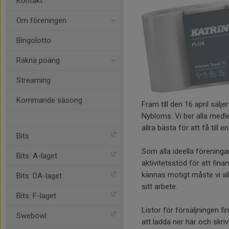
Kontakt
Om föreningen
Bingolotto
Räkna poäng
Streaming
Kommande säsong
Fram till den 16 april säl
Nybloms. Vi ber alla medle
allra bästa för att få till e
Bits
Som alla ideella föreninga
Bits: A-laget
aktivitetsstöd för att fin
kännas motigt måste vi all
Bits: DA-laget
sitt arbete.
Bits: F-laget
Listor för försäljningen f
Swebowl
att ladda ner här och skriva