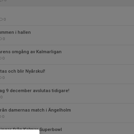
0
mmen i hallen
0
rens omgång av Kalmarligan
0
ttas och blir Nyårskul!
0
ag 9 december avslutas tidigare!
0
från damernas match i Ängelholm
0
ingar från Kalmar Superbowl