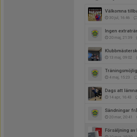
Välkomna tillba
30 jul, 16:46
Ingen extraträ
20 maj, 21:39
Klubbmästers
13 maj, 09:02
Träningsmöjli
4 maj, 15:23
Dags att lämn
14 apr, 16:43
Sändningar f
20 mar, 20:41
Försäljning av
10 mar, 19:30