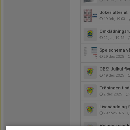
Jokerlotteriet
19 feb, 19:03
Omklädningsru
22 jan, 19:45
Spelschema vå
29 dec 2025
OBS! Julkul fly
19 dec 2025
Träningen tisd
2 dec 2025
Livesändning 
29 nov 2025
Helgens sändn