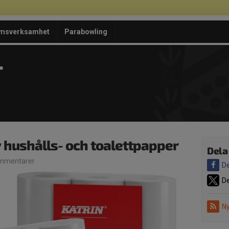
msverksamhet
Parabowling
T
v hushålls- och toalettpapper
Dela
mmentarer
De
De
Ny