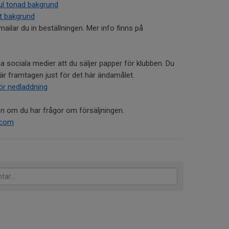
ul tonad bakgrund
it bakgrund
mailar du in beställningen. Mer info finns på
a sociala medier att du säljer papper för klubben. Du
är framtagen just för det här ändamålet.
för nedladdning
son om du har frågor om försäljningen.
.com