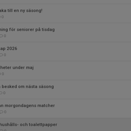
ka till en ny säsong!
0
ning för seniorer på tisdag
0
kap 2026
0
gheter under maj
0
a besked om nästa säsong
0
rån morgondagens matcher
0
 hushålls- och toalettpapper
0