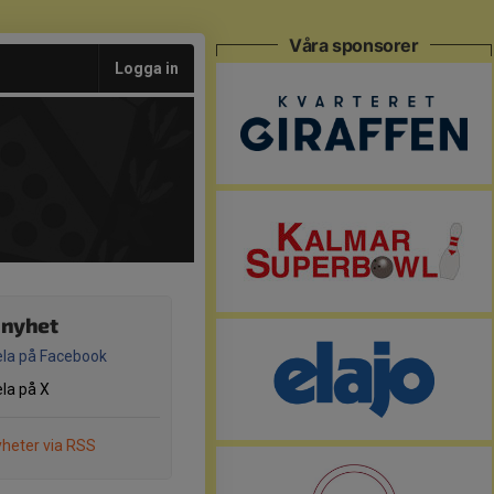
Våra sponsorer
Logga in
 nyhet
la på Facebook
la på X
heter via RSS